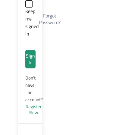
Keep
Forgot
me
Password?
signed
in
Sign
In
Don't
have
an
account?
Register
Now