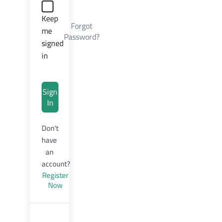
Keep
Forgot
me
Password?
signed
in
Sign
In
Don't
have
an
account?
Register
Now