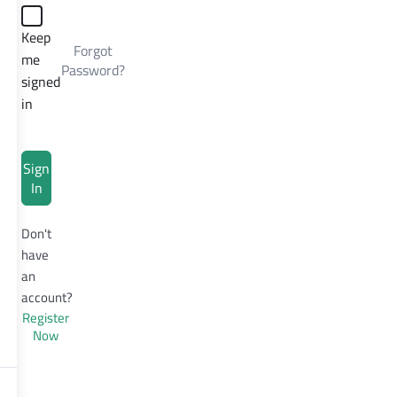
Keep
Forgot
me
Password?
signed
in
Sign
In
Don't
have
an
account?
Register
Now