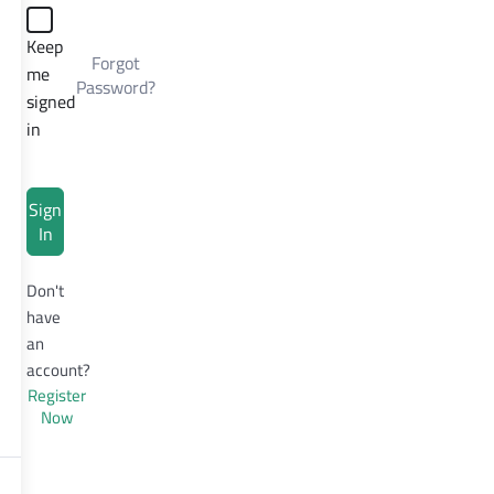
Keep
Forgot
me
Password?
signed
in
Sign
In
Don't
have
an
account?
Register
Now