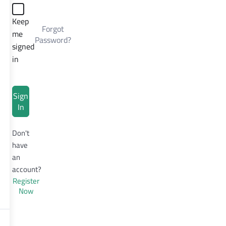
Keep
Forgot
me
Password?
signed
in
Sign
In
Don't
have
an
account?
Register
Now