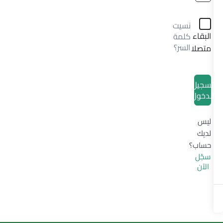
نسيت
البقاء
كلمة
السر؟
متصلا
تسجيل
الدخول
ليس
لديك
حساب؟
سجّل
الآن