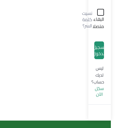
نسيت
البقاء
كلمة
السر؟
متصلا
تسجيل
الدخول
ليس
لديك
حساب؟
سجّل
الآن