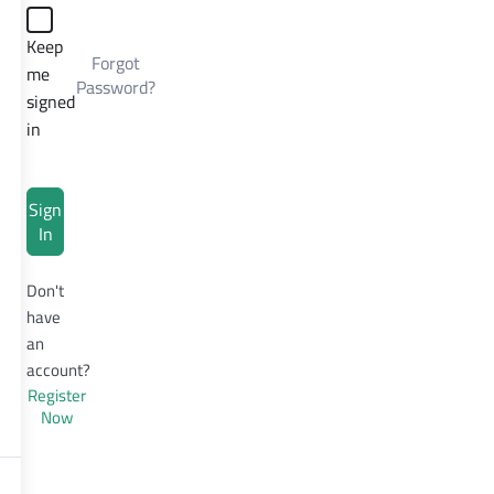
Keep
Forgot
me
Password?
signed
in
Sign
In
Don't
have
an
account?
Register
Now