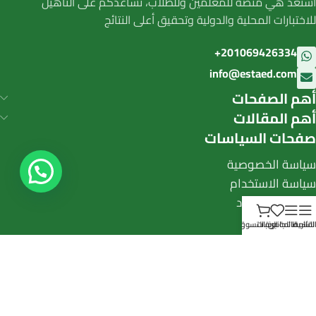
استعد هي منصة للمعلمين وللطلاب، نساعدكم على التأهيل
للاختبارات المحلية والدولية وتحقيق أعلى النتائج
201069426334+
info@estaed.com
أهم الصفحات
أهم المقالات
صفحات السياسات
سياسة الخصوصية
سياسة الاستخدام
سياسة الاسترداد
لقائمة
الشريط الجانبي
قائمة الرغبات
عربة التسوق
© 2026 جلوبال بورد المالكة لمنصة استعد جميع
الحقوق محفوظة