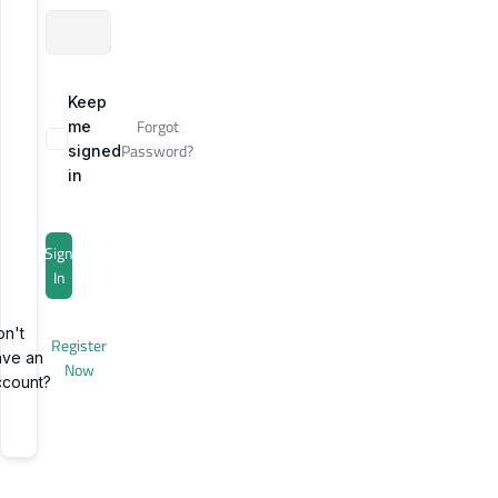
Keep
Forgot
me
Password?
signed
in
Sign
In
on't
Register
ave an
Now
ccount?