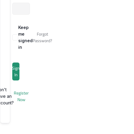
Keep
Forgot
me
Password?
signed
in
Sign
In
on't
Register
ave an
Now
ccount?