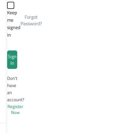
Keep
Forgot
me
Password?
signed
in
Sign
In
Don't
have
an
account?
Register
Now