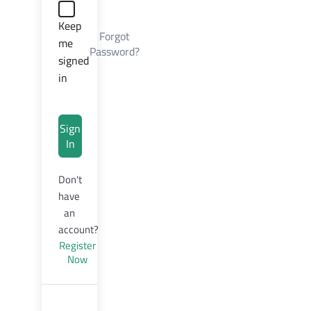
Keep
Forgot
me
Password?
signed
in
Sign
In
Don't
have
an
account?
Register
Now