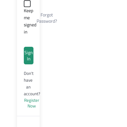
Keep
Forgot
me
Password?
signed
in
Sign
In
Don't
have
an
account?
Register
Now