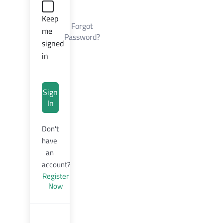
Keep
Forgot
me
Password?
signed
in
Sign
In
Don't
have
an
account?
Register
Now