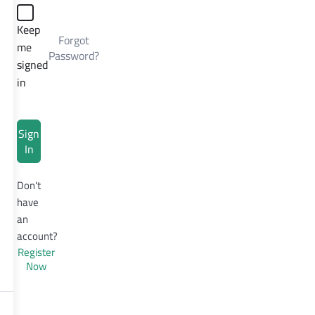
Keep
Forgot
me
Password?
signed
in
Sign
In
Don't
have
an
account?
Register
Now