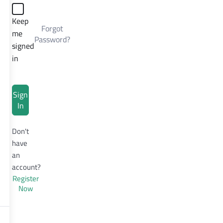
Keep
Forgot
me
Password?
signed
in
Sign
In
Don't
have
an
account?
Register
Now