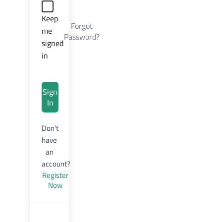
Keep
Forgot
me
Password?
signed
in
Sign
In
Don't
have
an
account?
Register
Now