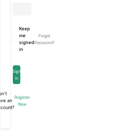
Keep
Forgot
me
Password?
signed
in
Sign
In
on't
Register
ave an
Now
ccount?