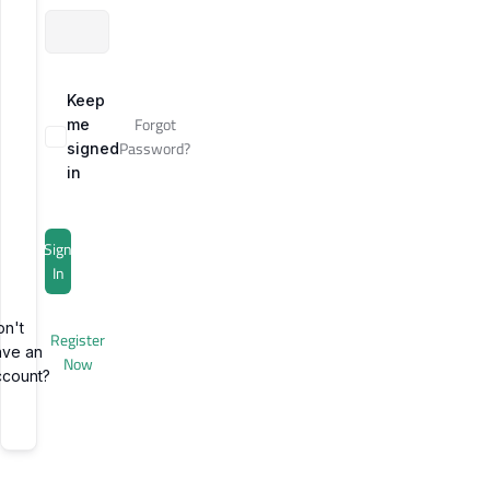
Keep
Forgot
me
Password?
signed
in
Sign
In
on't
Register
ave an
Now
ccount?