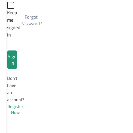
Keep
Forgot
me
Password?
signed
in
Sign
In
Don't
have
an
account?
Register
Now