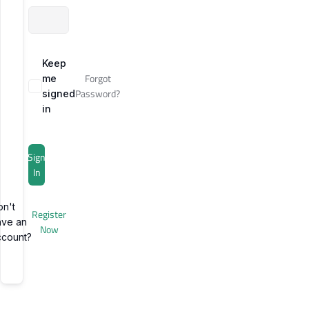
Keep
Forgot
me
Password?
signed
in
Sign
In
on't
Register
ave an
Now
ccount?