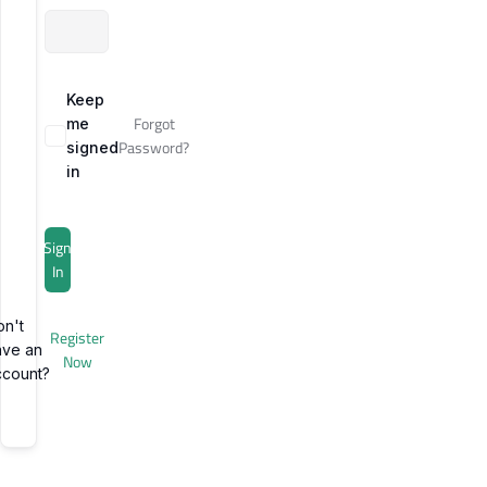
Keep
Forgot
me
Password?
signed
in
Sign
In
on't
Register
ave an
Now
ccount?