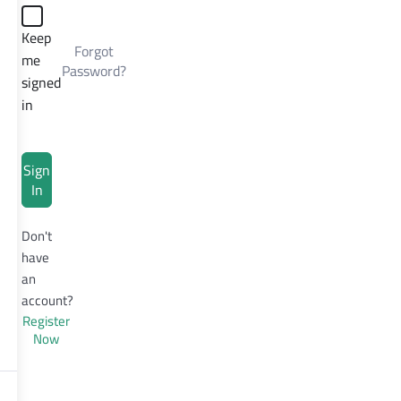
Keep
Forgot
me
Password?
signed
in
Sign
In
Don't
have
an
account?
Register
Now