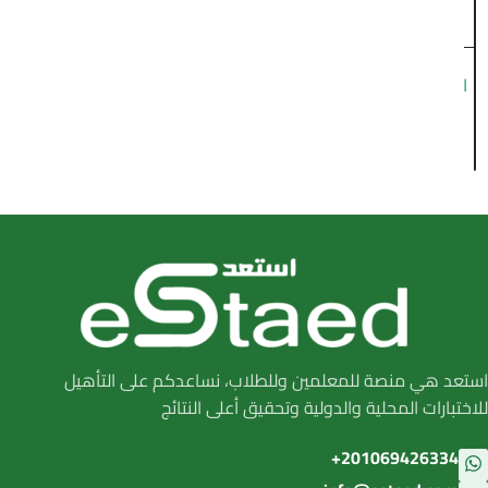
القدرات
ل
ق
التسجيل
د
في
ر
دورة
ا
ت
(
ا
ل
ق
استعد هي منصة للمعلمين وللطلاب، نساعدكم على التأهيل
س
للاختبارات المحلية والدولية وتحقيق أعلى النتائج
م
201069426334+
ل