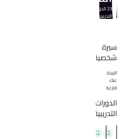
23
الدورات
التدريبية
•
286
الطلاب
سيرة
شخصية
النبذة
عنك
فارغة
الدورات
التدريبية
ا
م
م